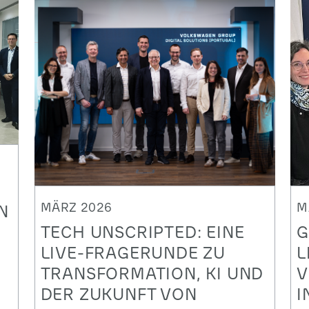
MÄRZ 2026
M
N
TECH UNSCRIPTED: EINE
G
LIVE-FRAGERUNDE ZU
L
TRANSFORMATION, KI UND
V
DER ZUKUNFT VON
I