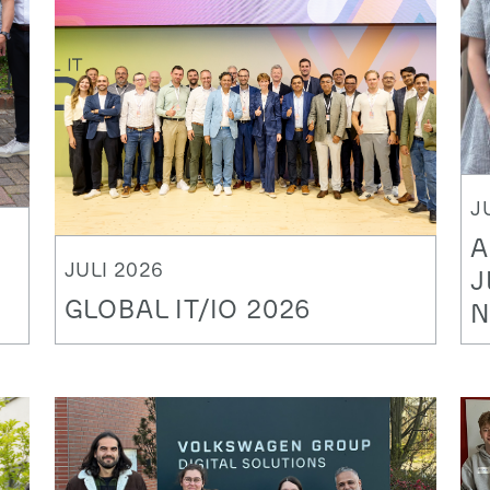
J
A
JULI 2026
J
GLOBAL IT/IO 2026
N
Gemeinsam die Zukunft gestalten
Wi
e
A