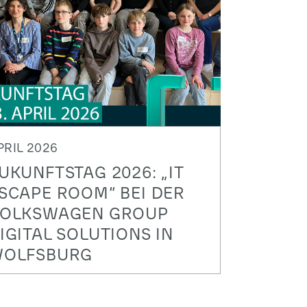
PRIL 2026
UKUNFTSTAG 2026: „IT
SCAPE ROOM“ BEI DER
OLKSWAGEN GROUP
IGITAL SOLUTIONS IN
OLFSBURG
achwuchsförderung und
raxiserfahrungen stehen im
ittelpunkt