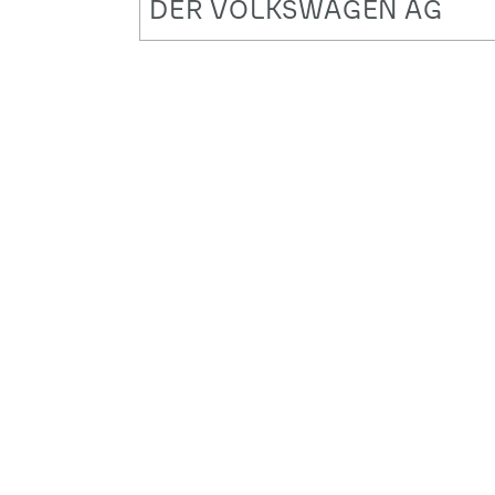
DER VOLKSWAGEN AG
Synergien und KI-Potenziale im
Fokus: Workshop fördert
standortübergreifende
Zusammenarbeit
FEBRUAR 2026