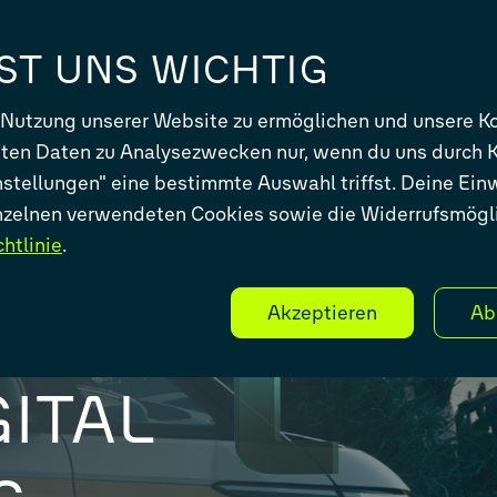
UNTERNEHMEN
IST UNS WICHTIG
 Nutzung unserer Website zu ermöglichen und unsere Ko
iten Daten zu Analysezwecken nur, wenn du uns durch K
instellungen" eine bestimmte Auswahl triffst. Deine Ein
inzelnen verwendeten Cookies sowie die Widerrufsmögli
KEITEN
htlinie
.
GEN
Akzeptieren
Ab
ITAL