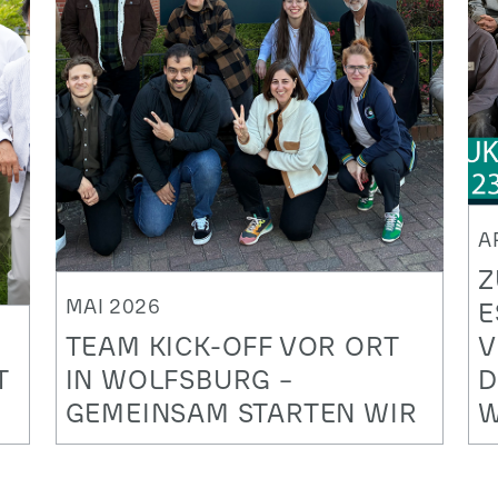
A
Z
MAI 2026
E
TEAM KICK-OFF VOR ORT
V
T
IN WOLFSBURG –
D
GEMEINSAM STARTEN WIR
W
Fahrzeugdiagnostik zukunftssicher
N
machen
P
M