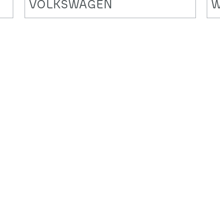
VOLKSWAGEN
W
Globale IT mit globalen IT-
V
Führungskräften in Portugal
S
M