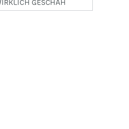
IRKLICH GESCHAH
on Keynote Speeches über digitale
pioninnen und einer besonderen
ission