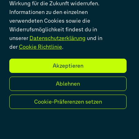
Wirkung für die Zukunft widerrufen.
SOLUTIONS
Informationen zu den einzelnen
verwendeten Cookies sowie die
Driving Innovation, Delivering
Widerrufsmöglichkeit findest du in
Excellence
unserer
Datenschutzerklärung
und in
der
Cookie Richtlinie
.
Akzeptieren
BUILD IT, RUN IT,
LOVE IT.
Ablehnen
Cookie-Präferenzen setzen
Die Volkswagen Group Digital Solutions
GmbH ist ein Tochterunternehmen des
Volkswagen Konzerns und unterstützt als
vollwertiges DevOps-Unternehmen die IT im
Volkswagen Konzern entlang der gesamten