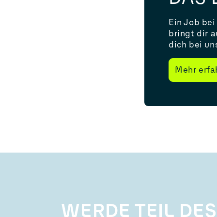
Ein Job bei
bringt dir 
dich bei un
Mehr erfa
WERDE TEIL DES